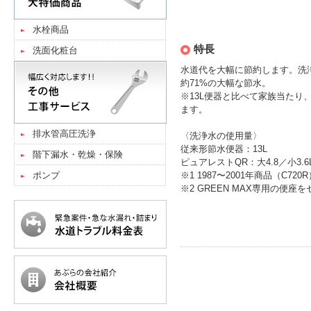
水栓商品
特長
洗面化粧台
水道代を大幅に節約します。洗
約71%の大幅な節水。
※13L便器と比べて家族当たり、
ます。
排水管高圧洗浄
〈洗浄水の使用量〉
従来形節水便器：13L
階下漏水・乾燥・保険
ピュアレストQR：大4.8／小3.6L(
ポンプ
※1 1987〜2001年商品（C720
※2 GREEN MAX専用の便